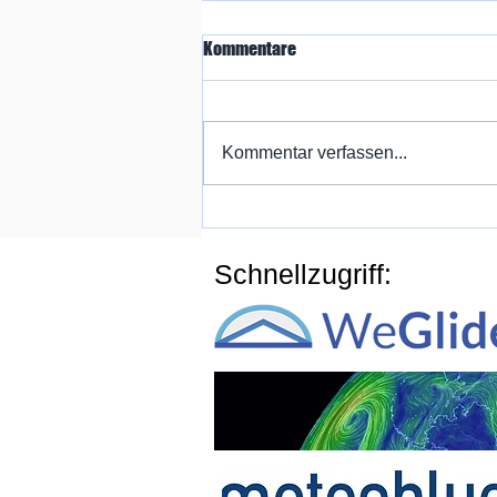
Kommentare
Kommentar verfassen...
Vereinsjubiläum: 75 Jahre FSC
Möve Obernau
Schnellzugriff: