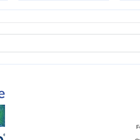
Segel
Tag der sauberen Landschaft
2026
F