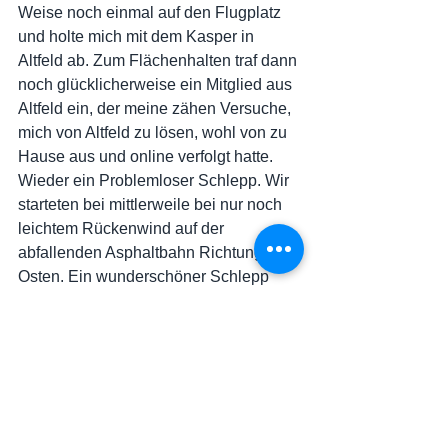
Weise noch einmal auf den Flugplatz 
und holte mich mit dem Kasper in 
Altfeld ab. Zum Flächenhalten traf dann 
noch glücklicherweise ein Mitglied aus 
Altfeld ein, der meine zähen Versuche, 
mich von Altfeld zu lösen, wohl von zu 
Hause aus und online verfolgt hatte.
Wieder ein Problemloser Schlepp. Wir 
starteten bei mittlerweile bei nur noch 
leichtem Rückenwind auf der 
abfallenden Asphaltbahn Richtung 
Osten. Ein wunderschöner Schlepp 
und eine entspannte Landung zu 
Hause in Obernau.
Trotz verfehlter Aufgabe und 
Außenlandung in Altfeld geht ein 
unbeschreiblich schöner und sehr 
eindrucksvoller Flug, der nach knapp 9 
Std. Flugzeit, mit einem 