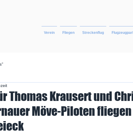
Verein
Fliegen
Streckenflug
Flugzeugpar
s"
zeit
ür Thomas Krausert und Chr
rnauer Möve-Piloten fliegen
eieck