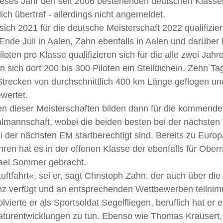
dieses Jahr den seit 2006 bestehenden deutschen Klasse
ch übertraf - allerdings nicht angemeldet.
sich 2021 für die deutsche Meisterschaft 2022 qualifizier
 Ende Juli in Aalen, Zahn ebenfalls in Aalen und darüber
oten pro Klasse qualifizieren sich für die alle zwei Jahre
sich dort 200 bis 300 Piloten ein Stelldichein. Zehn Ta
trecken von durchschnittlich 400 km Länge geflogen un
wertet.
ten dieser Meisterschaften bilden dann für die kommend
lmannschaft, wobei die beiden besten bei der nächsten W
ei der nächsten EM startberechtigt sind. Bereits zu Euro
ren hat es in der offenen Klasse der ebenfalls für Ober
ael Sommer gebracht.
uftfahrt«, sei er, sagt Christoph Zahn, der auch über die 
enz verfügt und an entsprechenden Wettbewerben teilnim
ierte er als Sportsoldat Segelfliegen, beruflich hat er e
aturentwicklungen zu tun. Ebenso wie Thomas Krausert, 