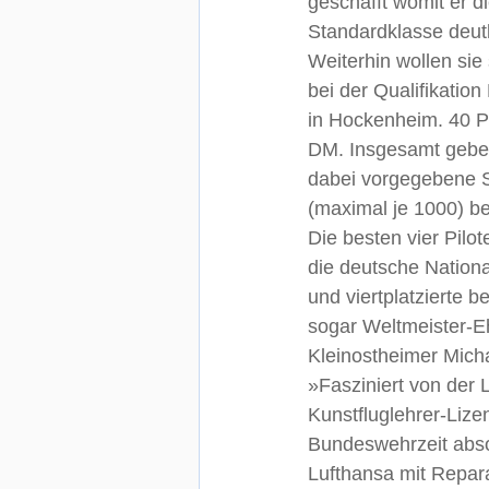
geschafft womit er 
Standardklasse deutli
Weiterhin wollen sie 
bei der Qualifikation
in Hockenheim. 40 Pil
DM. Insgesamt geben 
dabei vorgegebene S
(maximal je 1000) be
Die besten vier Pilo
die deutsche Nationa
und viertplatzierte b
sogar Weltmeister-Eh
Kleinostheimer Mich
»Fasziniert von der L
Kunstfluglehrer-Liz
Bundeswehrzeit absolv
Lufthansa mit Repar