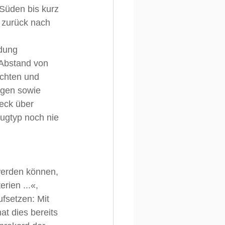
Süden bis kurz 
 zurück nach 
dung 
Abstand von 
ichten und 
egen sowie 
eck über 
ugtyp noch nie 
werden können, 
rien ...«, 
fsetzen: Mit 
t dies bereits 