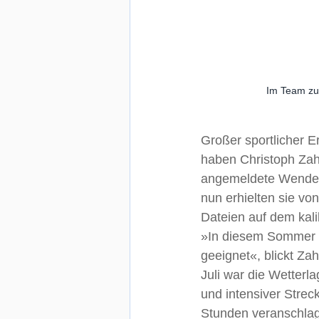
Im Team zum
Großer sportlicher E
haben Christoph Zah
angemeldete Wendepu
nun erhielten sie vo
Dateien auf dem kali
»In diesem Sommer w
geeignet«, blickt Za
Juli war die Wetterl
und intensiver Stre
Stunden veranschlag