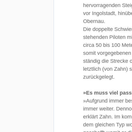
hervorragenden Stei
vor Ingolstadt, hin
Obernau.
Die doppelte Schwier
stehenden Piloten m
circa 50 bis 100 Met
somit vorgegebenen 
ständig die Strecke 
letztlich (von Zahn
zurückgelegt.
»Es muss viel pas
»Aufgrund immer bes
immer weiter. Dennoc
erklärt Zahn. Im ko
dem gleichen Typ wol