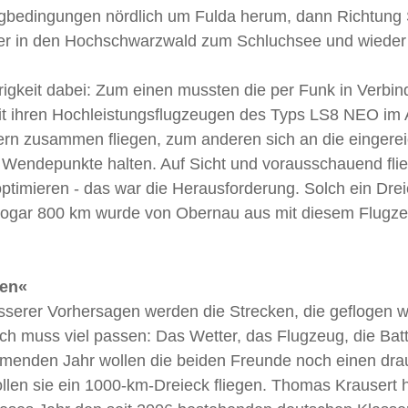
gbedingungen nördlich um Fulda herum, dann Richtung 
über in den Hochschwarzwald zum Schluchsee und wieder
igkeit dabei: Zum einen mussten die per Funk in Verbin
it ihren Hochleistungsflugzeugen des Typs LS8 NEO im 
ern zusammen fliegen, zum anderen sich an die eingere
Wendepunkte halten. Auf Sicht und vorausschauend fli
optimieren - das war die Herausforderung. Solch ein Drei
) sogar 800 km wurde von Obernau aus mit diesem Flugze
sen«
serer Vorhersagen werden die Strecken, die geflogen 
h muss viel passen: Das Wetter, das Flugzeug, die Batte
mmenden Jahr wollen die beiden Freunde noch einen drau
len sie ein 1000-km-Dreieck fliegen. Thomas Krausert ha