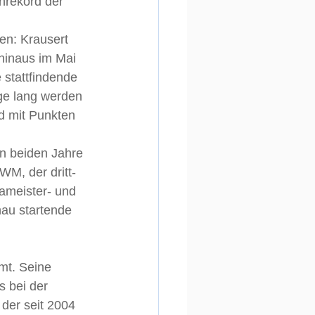
nrekord der 
en: Krausert 
 hinaus im Mai 
 stattfindende 
ge lang werden 
d mit Punkten 
en beiden Jahre 
M, der dritt- 
pameister- und 
nau startende 
mt. Seine 
s bei der 
der seit 2004 