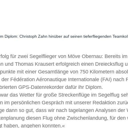
 Diplom: Christoph Zahn hinüber auf seinen tieferfliegenden Teamko
rfolg für zwei Segelflieger von Möve Obernau: Bereits 
n und Thomas Krausert erfolgreich einen Dreiecksflug u
nkte mit einer Gesamtlänge von 750 Kilometern absolvi
n der Fédération Aéronautique Internationale (FAI) nach 
brierten GPS-Datenrekorder dafür ihr Diplom.
ar das Wetter für große Streckenflüge im Segelflug seh
hn im persönlichen Gespräch mit unserer Redaktion zurü
age dann so gut, dass wir nach tagelangen Analysen der 
ckenplanung diesen Flug ohne Zwischenlandung, für den 
t haben, angehen konnten.«