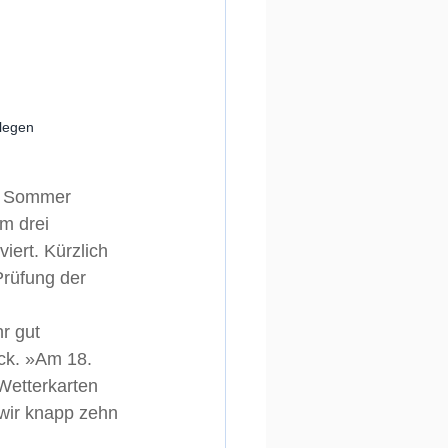
llegen
im Sommer 
m drei 
ert. Kürzlich 
Prüfung der 
r gut 
ck. »Am 18. 
Wetterkarten 
wir knapp zehn 