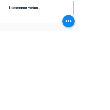
Kommentar verfassen...
Adresse
Altenbachstraße 29
63743 Aschaffenburg
Deutschland
Das Segelfluggelände Altenbachtal liegt im